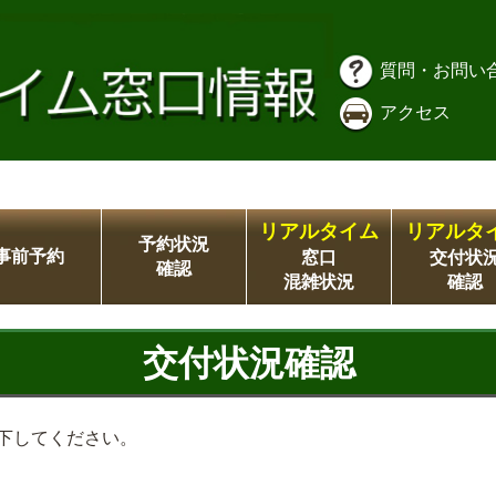
質問・お問い
アクセス
リアルタイム
リアルタ
予約状況
事前予約
窓口
交付状
確認
混雑状況
確認
交付状況確認
下してください。