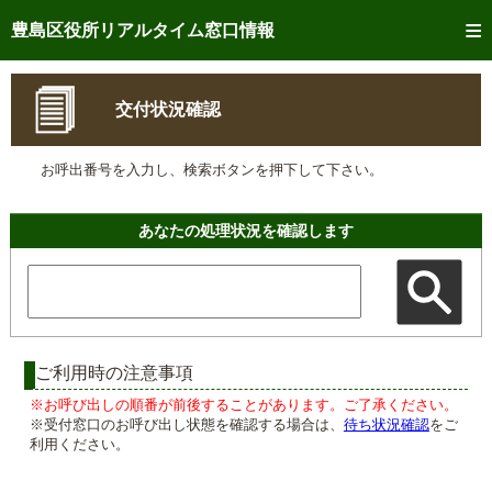
トップページへ
豊島区役所リアルタイム窓口情報
ご利用方法
交付状況確認
事前予約
お呼出番号を入力し、検索ボタンを押下して下さい。
予約状況確認
リアルタイム
窓口混雑状況
あなたの処理状況を確認します
リアルタイム
交付状況確認
メール通知登録
混雑予想カレンダー
ご利用時の注意事項
※お呼び出しの順番が前後することがあります。ご了承ください。
※受付窓口のお呼び出し状態を確認する場合は、
待ち状況確認
をご
利用ください。