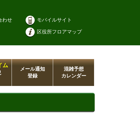
合わせ
モバイルサイト
区役所フロアマップ
イム
メール通知
混雑予想
況
登録
カレンダー