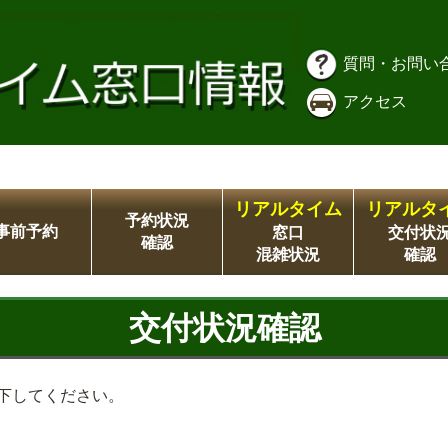
質問・お問い
アクセス
リアルタイム
リアルタ
予約状況
事前予約
窓口
交付状
確認
混雑状況
確認
交付状況確認
下してください。