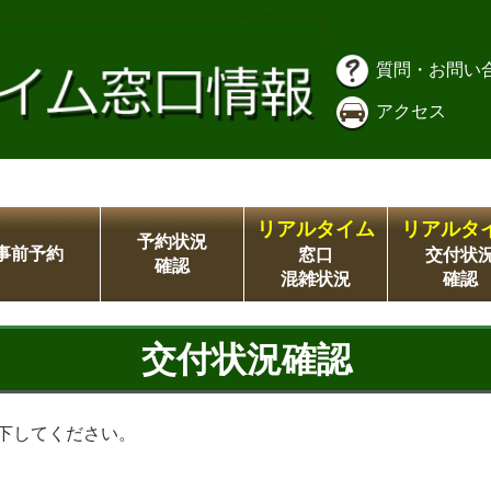
質問・お問い
アクセス
リアルタイム
リアルタ
予約状況
事前予約
窓口
交付状
確認
混雑状況
確認
交付状況確認
下してください。