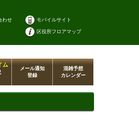
合わせ
モバイルサイト
区役所フロアマップ
イム
メール通知
混雑予想
況
登録
カレンダー