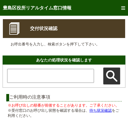
トップページへ
豊島区役所リアルタイム窓口情報
ご利用方法
交付状況確認
事前予約
お呼出番号を入力し、検索ボタンを押下して下さい。
予約状況確認
リアルタイム
窓口混雑状況
あなたの処理状況を確認します
リアルタイム
交付状況確認
メール通知登録
混雑予想カレンダー
ご利用時の注意事項
※お呼び出しの順番が前後することがあります。ご了承ください。
※受付窓口のお呼び出し状態を確認する場合は、
待ち状況確認
をご
利用ください。