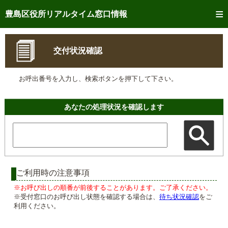
トップページへ
豊島区役所リアルタイム窓口情報
ご利用方法
交付状況確認
事前予約
お呼出番号を入力し、検索ボタンを押下して下さい。
予約状況確認
リアルタイム
窓口混雑状況
あなたの処理状況を確認します
リアルタイム
交付状況確認
メール通知登録
混雑予想カレンダー
ご利用時の注意事項
※お呼び出しの順番が前後することがあります。ご了承ください。
※受付窓口のお呼び出し状態を確認する場合は、
待ち状況確認
をご
利用ください。