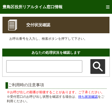
トップページへ
豊島区役所リアルタイム窓口情報
ご利用方法
交付状況確認
事前予約
お呼出番号を入力し、検索ボタンを押下して下さい。
予約状況確認
リアルタイム
窓口混雑状況
あなたの処理状況を確認します
リアルタイム
交付状況確認
メール通知登録
混雑予想カレンダー
ご利用時の注意事項
※お呼び出しの順番が前後することがあります。ご了承ください。
※受付窓口のお呼び出し状態を確認する場合は、
待ち状況確認
をご
利用ください。