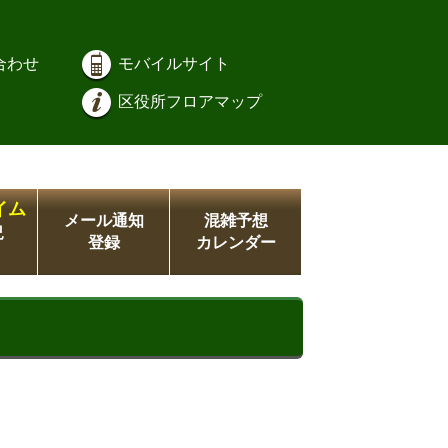
合わせ
モバイルサイト
区役所フロアマップ
イム
メール通知
混雑予想
況
登録
カレンダー