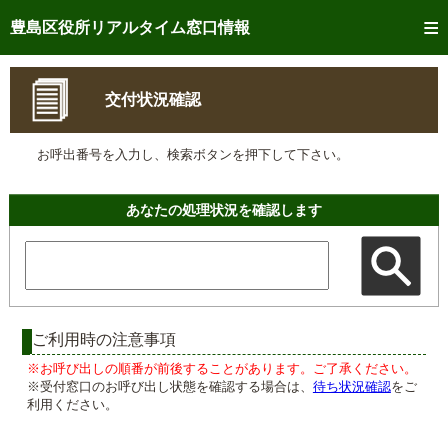
トップページへ
豊島区役所リアルタイム窓口情報
ご利用方法
交付状況確認
事前予約
お呼出番号を入力し、検索ボタンを押下して下さい。
予約状況確認
リアルタイム
窓口混雑状況
あなたの処理状況を確認します
リアルタイム
交付状況確認
メール通知登録
混雑予想カレンダー
ご利用時の注意事項
※お呼び出しの順番が前後することがあります。ご了承ください。
※受付窓口のお呼び出し状態を確認する場合は、
待ち状況確認
をご
利用ください。