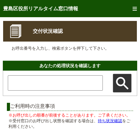
トップページへ
豊島区役所リアルタイム窓口情報
ご利用方法
交付状況確認
事前予約
お呼出番号を入力し、検索ボタンを押下して下さい。
予約状況確認
リアルタイム
窓口混雑状況
あなたの処理状況を確認します
リアルタイム
交付状況確認
メール通知登録
混雑予想カレンダー
ご利用時の注意事項
※お呼び出しの順番が前後することがあります。ご了承ください。
※受付窓口のお呼び出し状態を確認する場合は、
待ち状況確認
をご
利用ください。