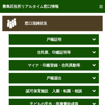
トップページへ
豊島区役所リアルタイム窓口情報
ご利用方法
窓口混雑状況
事前予約
予約状況確認
戸籍証明
リアルタイム
窓口混雑状況
住民票、印鑑証明等
リアルタイム
交付状況確認
マイナ・印鑑登録・住民異動等
メール通知登録
戸籍届出
混雑予想カレンダー
認可保育施設 入園・転園・相談
子どもの手当・医療費助成等