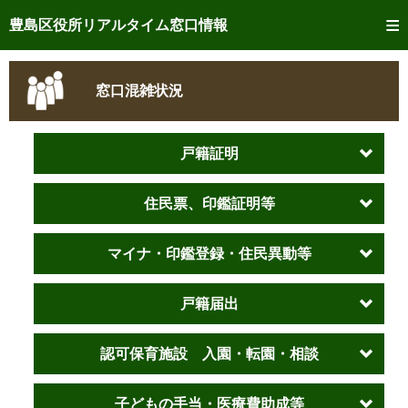
トップページへ
豊島区役所リアルタイム窓口情報
ご利用方法
窓口混雑状況
事前予約
予約状況確認
戸籍証明
リアルタイム
窓口混雑状況
住民票、印鑑証明等
リアルタイム
交付状況確認
マイナ・印鑑登録・住民異動等
メール通知登録
戸籍届出
混雑予想カレンダー
認可保育施設 入園・転園・相談
子どもの手当・医療費助成等