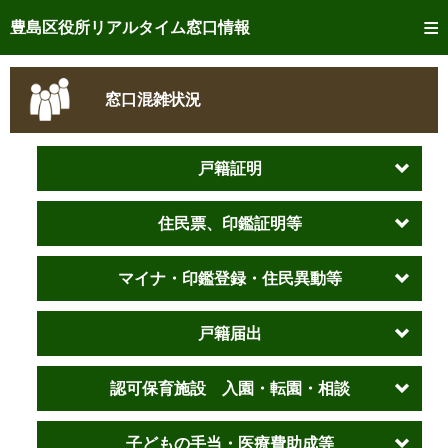
トップページへ
豊島区役所リアルタイム窓口情報
ご利用方法
窓口混雑状況
事前予約
予約状況確認
戸籍証明
リアルタイム
窓口混雑状況
住民票、印鑑証明等
リアルタイム
交付状況確認
マイナ・印鑑登録・住民異動等
メール通知登録
戸籍届出
混雑予想カレンダー
認可保育施設 入園・転園・相談
子どもの手当・医療費助成等