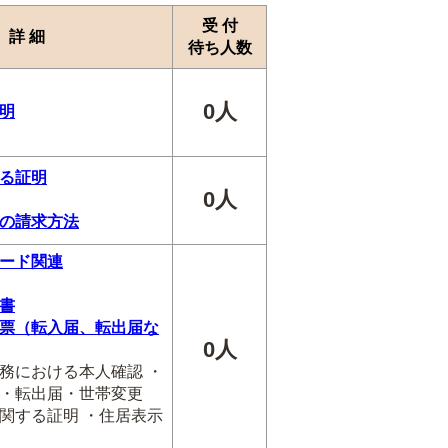
受 付
詳 細
待ち人数
0人
明
る証明
0人
の請求方法
ード関連
書
票（転入届、転出届な
0人
務における本人確認 ・
・転出届・世帯変更
関する証明 ・住居表示