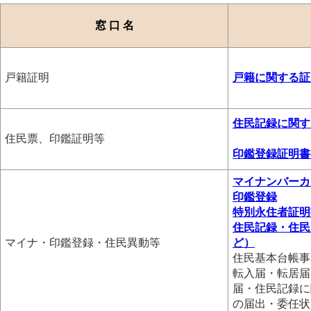
窓 口 名
戸籍証明
戸籍に関する証
住民記録に関す
住民票、印鑑証明等
印鑑登録証明書
マイナンバーカ
印鑑登録
特別永住者証明
住民記録・住民
マイナ・印鑑登録・住民異動等
ど）
住民基本台帳事
転入届・転居届
届・住民記録に
の届出・委任状