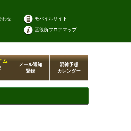
合わせ
モバイルサイト
区役所フロアマップ
イム
メール通知
混雑予想
況
登録
カレンダー