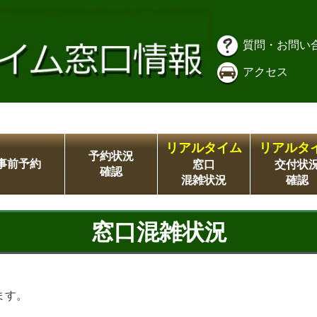
質問・お問い
アクセス
リアルタイム
リアルタ
予約状況
事前予約
窓口
交付状
確認
混雑状況
確認
窓口混雑状況
ます。