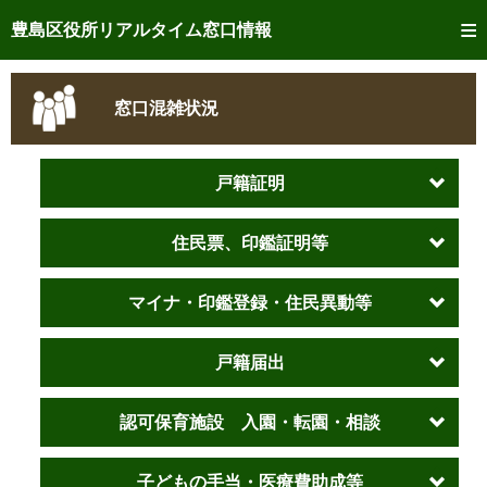
トップページへ
豊島区役所リアルタイム窓口情報
ご利用方法
窓口混雑状況
事前予約
予約状況確認
戸籍証明
リアルタイム
窓口混雑状況
住民票、印鑑証明等
リアルタイム
交付状況確認
マイナ・印鑑登録・住民異動等
メール通知登録
戸籍届出
混雑予想カレンダー
認可保育施設 入園・転園・相談
子どもの手当・医療費助成等