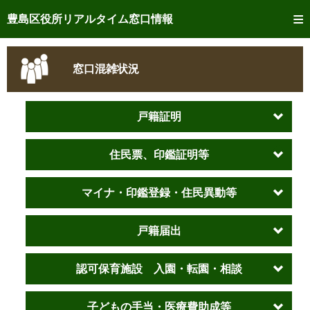
トップページへ
豊島区役所リアルタイム窓口情報
ご利用方法
窓口混雑状況
事前予約
予約状況確認
戸籍証明
リアルタイム
窓口混雑状況
住民票、印鑑証明等
リアルタイム
交付状況確認
マイナ・印鑑登録・住民異動等
メール通知登録
戸籍届出
混雑予想カレンダー
認可保育施設 入園・転園・相談
子どもの手当・医療費助成等