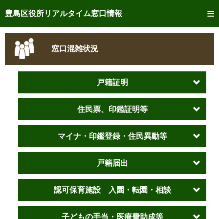
トップページへ
豊島区役所リアルタイム窓口情報
ご利用方法
窓口混雑状況
事前予約
予約状況確認
戸籍証明
リアルタイム
窓口混雑状況
住民票、印鑑証明等
リアルタイム
交付状況確認
マイナ・印鑑登録・住民異動等
メール通知登録
戸籍届出
混雑予想カレンダー
認可保育施設 入園・転園・相談
子どもの手当・医療費助成等