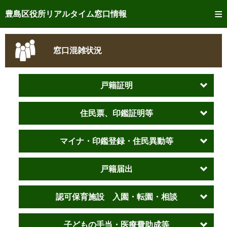
トップページへ
豊島区役所リアルタイム窓口情報
ご利用方法
窓口混雑状況
事前予約
予約状況確認
戸籍証明
リアルタイム
窓口混雑状況
住民票、印鑑証明等
リアルタイム
交付状況確認
マイナ・印鑑登録・住民異動等
メール通知登録
戸籍届出
混雑予想カレンダー
認可保育施設 入園・転園・相談
子どもの手当・医療費助成等