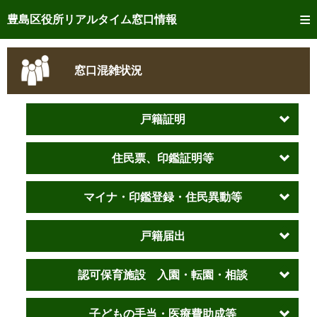
トップページへ
豊島区役所リアルタイム窓口情報
ご利用方法
窓口混雑状況
事前予約
予約状況確認
戸籍証明
リアルタイム
窓口混雑状況
住民票、印鑑証明等
リアルタイム
交付状況確認
マイナ・印鑑登録・住民異動等
メール通知登録
戸籍届出
混雑予想カレンダー
認可保育施設 入園・転園・相談
子どもの手当・医療費助成等