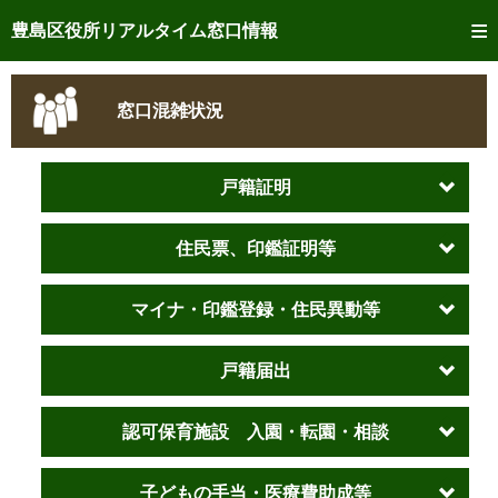
トップページへ
豊島区役所リアルタイム窓口情報
ご利用方法
窓口混雑状況
事前予約
予約状況確認
戸籍証明
リアルタイム
窓口混雑状況
住民票、印鑑証明等
リアルタイム
交付状況確認
マイナ・印鑑登録・住民異動等
メール通知登録
戸籍届出
混雑予想カレンダー
認可保育施設 入園・転園・相談
子どもの手当・医療費助成等