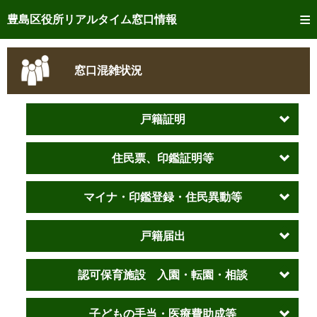
トップページへ
豊島区役所リアルタイム窓口情報
ご利用方法
窓口混雑状況
事前予約
予約状況確認
戸籍証明
リアルタイム
窓口混雑状況
住民票、印鑑証明等
リアルタイム
交付状況確認
マイナ・印鑑登録・住民異動等
メール通知登録
戸籍届出
混雑予想カレンダー
認可保育施設 入園・転園・相談
子どもの手当・医療費助成等