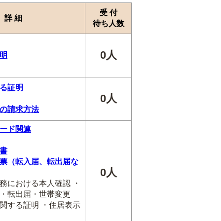
受 付
詳 細
待ち人数
0人
明
る証明
0人
の請求方法
ード関連
書
票（転入届、転出届な
0人
務における本人確認 ・
・転出届・世帯変更
関する証明 ・住居表示