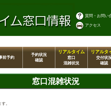
質問・お問い
アクセス
リアルタイム
リアルタ
予約状況
事前予約
窓口
交付状
確認
混雑状況
確認
窓口混雑状況
ます。