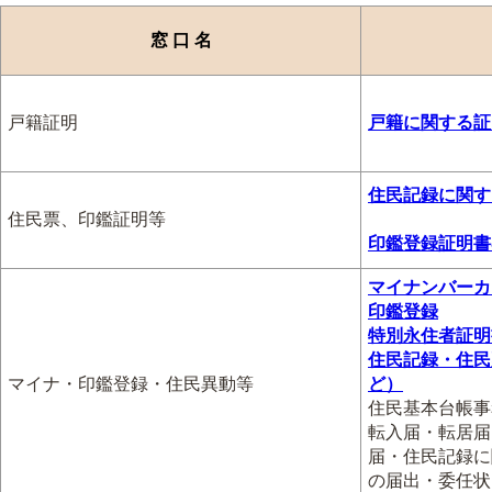
窓 口 名
戸籍証明
戸籍に関する証
住民記録に関す
住民票、印鑑証明等
印鑑登録証明書
マイナンバーカ
印鑑登録
特別永住者証明
住民記録・住民
マイナ・印鑑登録・住民異動等
ど）
住民基本台帳事
転入届・転居届
届・住民記録に
の届出・委任状