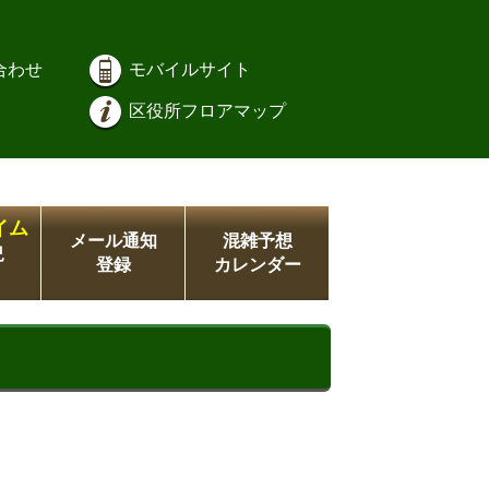
合わせ
モバイルサイト
区役所フロアマップ
イム
メール通知
混雑予想
況
登録
カレンダー