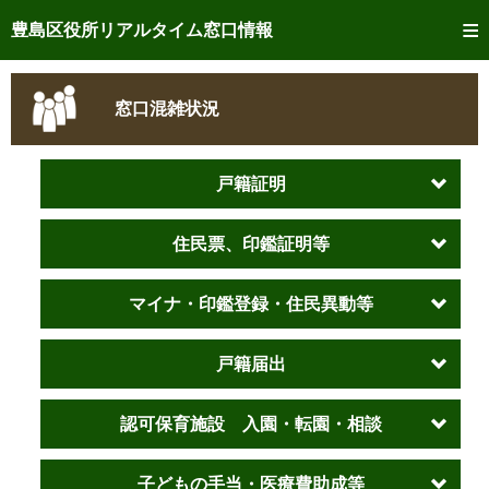
トップページへ
豊島区役所リアルタイム窓口情報
ご利用方法
窓口混雑状況
事前予約
予約状況確認
戸籍証明
リアルタイム
窓口混雑状況
住民票、印鑑証明等
リアルタイム
交付状況確認
マイナ・印鑑登録・住民異動等
メール通知登録
戸籍届出
混雑予想カレンダー
認可保育施設 入園・転園・相談
子どもの手当・医療費助成等