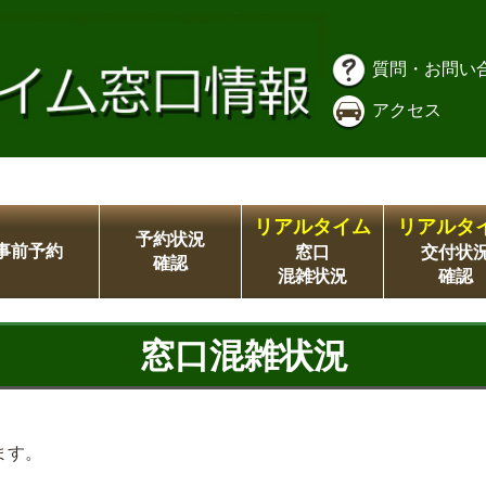
質問・お問い
アクセス
リアルタイム
リアルタ
予約状況
事前予約
窓口
交付状
確認
混雑状況
確認
窓口混雑状況
ます。