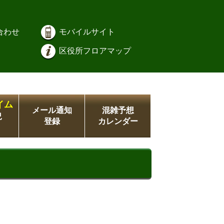
合わせ
モバイルサイト
区役所フロアマップ
イム
メール通知
混雑予想
況
登録
カレンダー