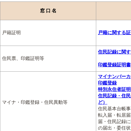
窓 口 名
戸籍証明
戸籍に関する証
住民記録に関す
住民票、印鑑証明等
印鑑登録証明書
マイナンバーカ
印鑑登録
特別永住者証明
住民記録・住民
マイナ・印鑑登録・住民異動等
ど）
住民基本台帳事
転入届・転居届
届・住民記録に
の届出・委任状