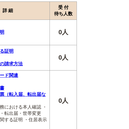
受 付
詳 細
待ち人数
0人
明
る証明
0人
の請求方法
ード関連
書
票（転入届、転出届な
0人
務における本人確認 ・
・転出届・世帯変更
関する証明 ・住居表示