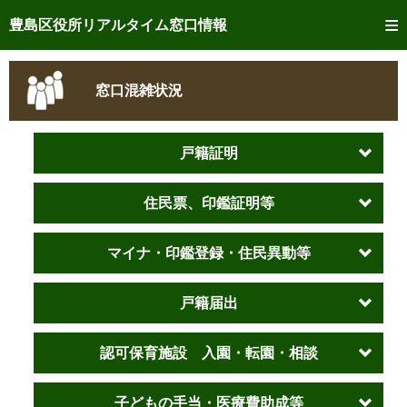
トップページへ
豊島区役所リアルタイム窓口情報
ご利用方法
窓口混雑状況
事前予約
予約状況確認
戸籍証明
リアルタイム
窓口混雑状況
住民票、印鑑証明等
リアルタイム
交付状況確認
マイナ・印鑑登録・住民異動等
メール通知登録
戸籍届出
混雑予想カレンダー
認可保育施設 入園・転園・相談
子どもの手当・医療費助成等