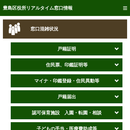
トップページへ
豊島区役所リアルタイム窓口情報
ご利用方法
窓口混雑状況
事前予約
予約状況確認
戸籍証明
リアルタイム
窓口混雑状況
住民票、印鑑証明等
リアルタイム
交付状況確認
マイナ・印鑑登録・住民異動等
メール通知登録
戸籍届出
混雑予想カレンダー
認可保育施設 入園・転園・相談
子どもの手当・医療費助成等