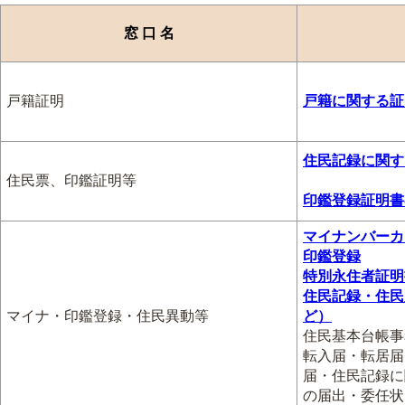
窓 口 名
戸籍証明
戸籍に関する証
住民記録に関す
住民票、印鑑証明等
印鑑登録証明書
マイナンバーカ
印鑑登録
特別永住者証明
住民記録・住民
マイナ・印鑑登録・住民異動等
ど）
住民基本台帳事
転入届・転居届
届・住民記録に
の届出・委任状