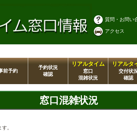
質問・お問い
アクセス
リアルタイム
リアルタ
予約状況
事前予約
窓口
交付状
確認
混雑状況
確認
窓口混雑状況
ます。