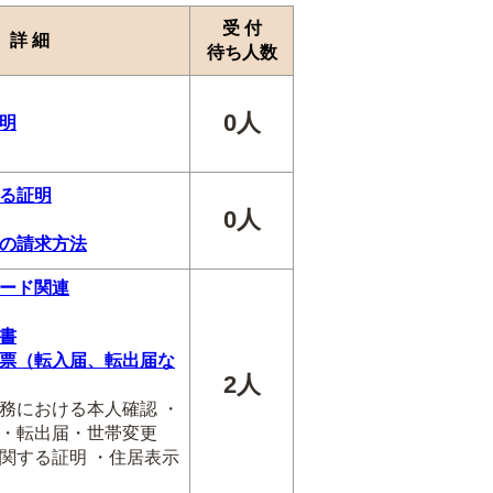
受 付
詳 細
待ち人数
0人
明
る証明
0人
の請求方法
ード関連
書
票（転入届、転出届な
2人
務における本人確認 ・
・転出届・世帯変更
関する証明 ・住居表示