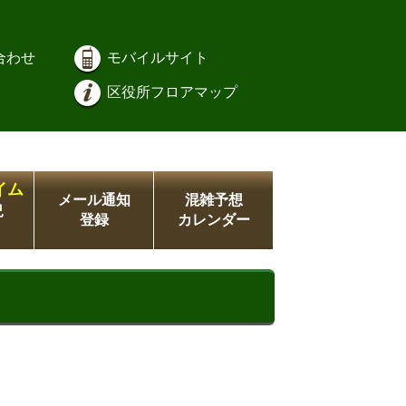
合わせ
モバイルサイト
区役所フロアマップ
イム
メール通知
混雑予想
況
登録
カレンダー