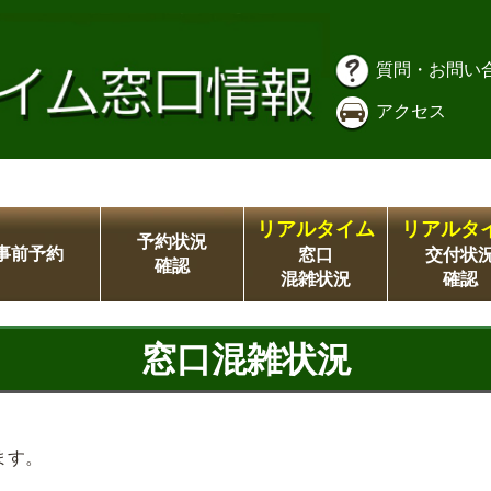
質問・お問い
アクセス
リアルタイム
リアルタ
予約状況
事前予約
窓口
交付状
確認
混雑状況
確認
窓口混雑状況
ます。