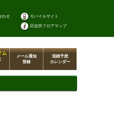
合わせ
モバイルサイト
区役所フロアマップ
イム
メール通知
混雑予想
況
登録
カレンダー