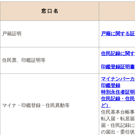
窓 口 名
戸籍証明
戸籍に関する証
住民記録に関す
住民票、印鑑証明等
印鑑登録証明書
マイナンバーカ
印鑑登録
特別永住者証明
住民記録・住民
マイナ・印鑑登録・住民異動等
ど）
住民基本台帳事
転入届・転居届
届・住民記録に
の届出・委任状