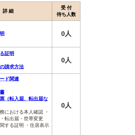
受 付
詳 細
待ち人数
0人
明
る証明
0人
の請求方法
ード関連
書
票（転入届、転出届な
0人
務における本人確認 ・
・転出届・世帯変更
関する証明 ・住居表示