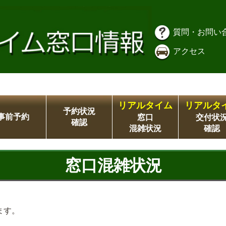
質問・お問い
アクセス
リアルタイム
リアルタ
予約状況
事前予約
窓口
交付状
確認
混雑状況
確認
窓口混雑状況
ます。