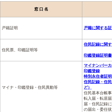
窓 口 名
戸籍証明
戸籍に関する証
住民記録に関す
住民票、印鑑証明等
印鑑登録証明書
マイナンバーカ
印鑑登録
特別永住者証明
住民記録・住民
マイナ・印鑑登録・住民異動等
ど）
住民基本台帳事
転入届・転居届
届・住民記録に
の届出・委任状