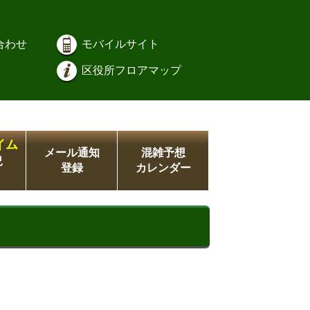
合わせ
モバイルサイト
区役所フロアマップ
イム
メール通知
混雑予想
況
登録
カレンダー