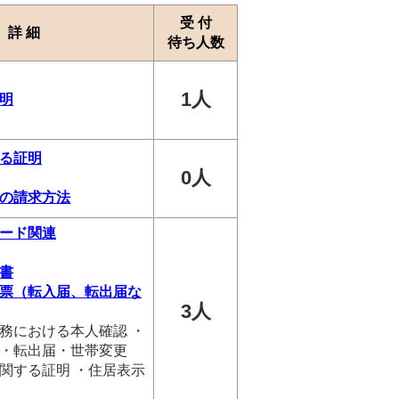
受 付
詳 細
待ち人数
1人
明
る証明
0人
の請求方法
ード関連
書
票（転入届、転出届な
3人
務における本人確認 ・
・転出届・世帯変更
関する証明 ・住居表示