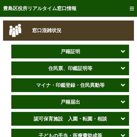
トップページへ
豊島区役所リアルタイム窓口情報
ご利用方法
窓口混雑状況
事前予約
予約状況確認
戸籍証明
リアルタイム
窓口混雑状況
住民票、印鑑証明等
リアルタイム
交付状況確認
マイナ・印鑑登録・住民異動等
メール通知登録
戸籍届出
混雑予想カレンダー
認可保育施設 入園・転園・相談
子どもの手当・医療費助成等