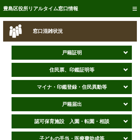
トップページへ
豊島区役所リアルタイム窓口情報
ご利用方法
窓口混雑状況
事前予約
予約状況確認
戸籍証明
リアルタイム
窓口混雑状況
住民票、印鑑証明等
リアルタイム
交付状況確認
マイナ・印鑑登録・住民異動等
メール通知登録
戸籍届出
混雑予想カレンダー
認可保育施設 入園・転園・相談
子どもの手当・医療費助成等