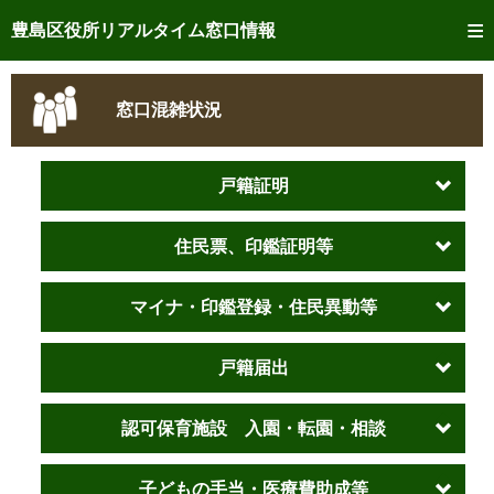
トップページへ
豊島区役所リアルタイム窓口情報
ご利用方法
窓口混雑状況
事前予約
予約状況確認
戸籍証明
リアルタイム
窓口混雑状況
住民票、印鑑証明等
リアルタイム
交付状況確認
マイナ・印鑑登録・住民異動等
メール通知登録
戸籍届出
混雑予想カレンダー
認可保育施設 入園・転園・相談
子どもの手当・医療費助成等