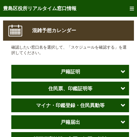
トップページへ
豊島区役所リアルタイム窓口情報
ご利用方法
混雑予想カレンダー
事前予約
確認したい窓口名を選択して、「スケジュールを確認する」を選
予約状況確認
択してください。
リアルタイム
窓口混雑状況
戸籍証明
リアルタイム
交付状況確認
住民票、印鑑証明等
メール通知登録
混雑予想カレンダー
マイナ・印鑑登録・住民異動等
戸籍届出