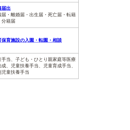
籍届出
姻届・離婚届・出生届・死亡届・転籍
・分籍届
可保育施設の入園・転園・相談
童手当、子ども・ひとり親家庭等医療
助成、児童扶養手当、児童育成手当、
別児童扶養手当