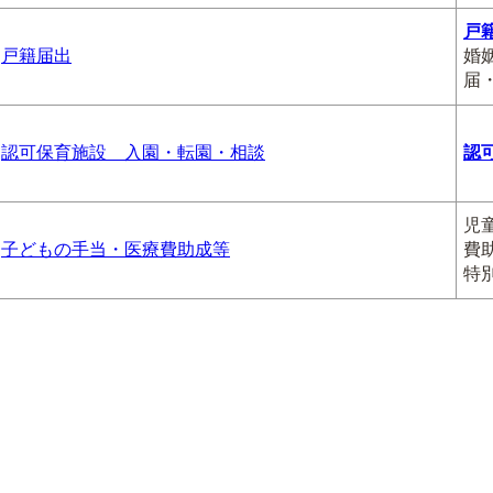
戸
戸籍届出
婚
届
認可保育施設 入園・転園・相談
認
児
子どもの手当・医療費助成等
費
特