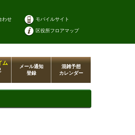
合わせ
モバイルサイト
区役所フロアマップ
イム
メール通知
混雑予想
況
登録
カレンダー