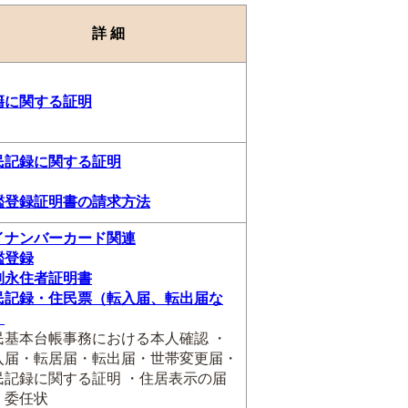
詳 細
籍に関する証明
民記録に関する証明
鑑登録証明書の請求方法
イナンバーカード関連
鑑登録
別永住者証明書
民記録・住民票（転入届、転出届な
）
民基本台帳事務における本人確認 ・
入届・転居届・転出届・世帯変更届・
民記録に関する証明 ・住居表示の届
・委任状