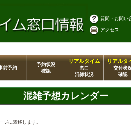
質問・お問い
アクセス
リアルタイム
リアルタ
予約状況
事前予約
窓口
交付状
確認
混雑状況
確認
混雑予想カレンダー
ージに遷移します。