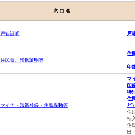
窓 口 名
戸籍証明
戸
住
住民票、印鑑証明等
印
マ
印
特
住
マイナ・印鑑登録・住民異動等
ど
住
転
住
出