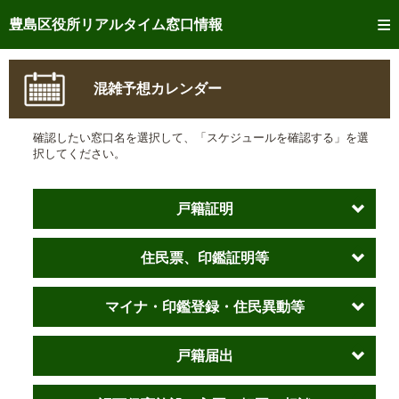
トップページへ
豊島区役所リアルタイム窓口情報
ご利用方法
混雑予想カレンダー
事前予約
確認したい窓口名を選択して、「スケジュールを確認する」を選
予約状況確認
択してください。
リアルタイム
窓口混雑状況
戸籍証明
リアルタイム
交付状況確認
住民票、印鑑証明等
メール通知登録
混雑予想カレンダー
マイナ・印鑑登録・住民異動等
戸籍届出