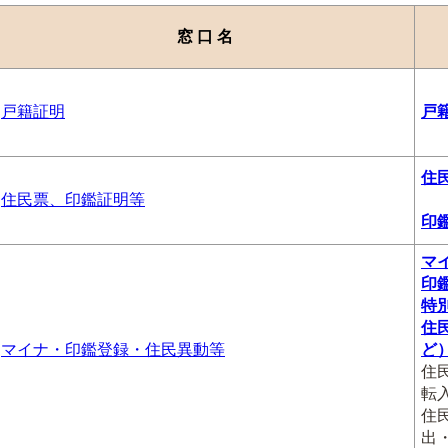
窓 口 名
戸籍証明
戸
住
住民票、印鑑証明等
印
マ
印
特
住
マイナ・印鑑登録・住民異動等
ど
住
転
住
出