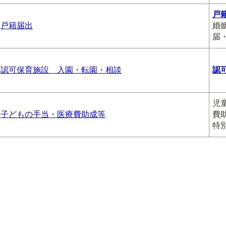
戸
戸籍届出
婚
届
認可保育施設 入園・転園・相談
認
児
子どもの手当・医療費助成等
費
特