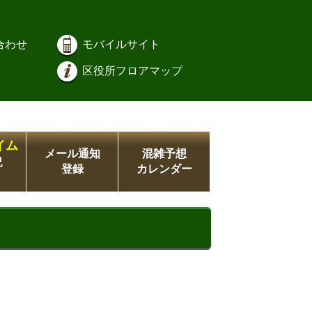
合わせ
モバイルサイト
区役所フロアマップ
イム
メール通知
混雑予想
況
登録
カレンダー