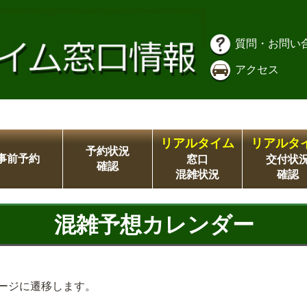
質問・お問い
アクセス
リアルタイム
リアルタ
予約状況
事前予約
窓口
交付状
確認
混雑状況
確認
混雑予想カレンダー
ージに遷移します。