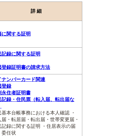
詳 細
籍に関する証明
民記録に関する証明
鑑登録証明書の請求方法
イナンバーカード関連
鑑登録
別永住者証明書
民記録・住民票（転入届、転出届な
）
民基本台帳事務における本人確認 ・
入届・転居届・転出届・世帯変更届・
民記録に関する証明 ・住居表示の届
・委任状