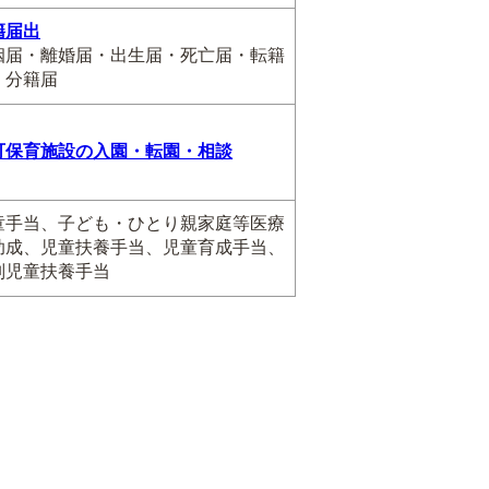
籍届出
姻届・離婚届・出生届・死亡届・転籍
・分籍届
可保育施設の入園・転園・相談
童手当、子ども・ひとり親家庭等医療
助成、児童扶養手当、児童育成手当、
別児童扶養手当