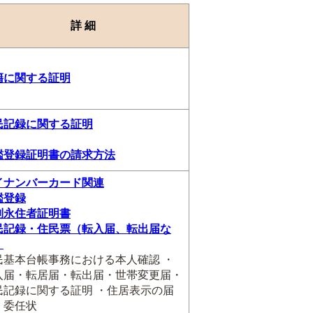
詳 細
籍に関する証明
民記録に関する証明
鑑登録証明書の請求方法
イナンバーカード関連
鑑登録
別永住者証明書
民記録・住民票（転入届、転出届な
）
民基本台帳事務における本人確認 ・
入届・転居届・転出届・世帯変更届・
民記録に関する証明 ・住居表示の届
・委任状