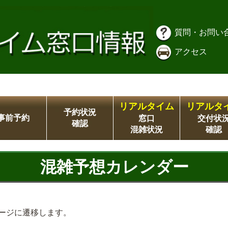
質問・お問い
アクセス
リアルタイム
リアルタ
予約状況
事前予約
窓口
交付状
確認
混雑状況
確認
混雑予想カレンダー
ージに遷移します。