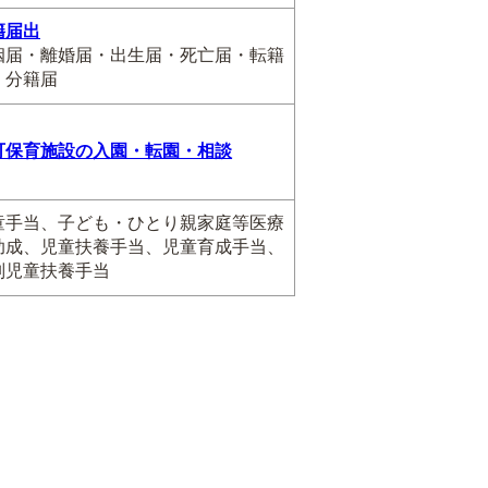
籍届出
姻届・離婚届・出生届・死亡届・転籍
・分籍届
可保育施設の入園・転園・相談
童手当、子ども・ひとり親家庭等医療
助成、児童扶養手当、児童育成手当、
別児童扶養手当