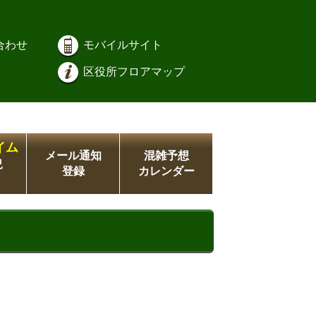
合わせ
モバイルサイト
区役所フロアマップ
イム
メール通知
混雑予想
況
登録
カレンダー