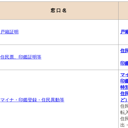
窓 口 名
戸籍証明
戸
住
住民票、印鑑証明等
印
マ
印
特
住
マイナ・印鑑登録・住民異動等
ど
住
転
住
出