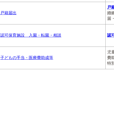
戸
戸籍届出
婚
届
認可保育施設 入園・転園・相談
認
児
子どもの手当・医療費助成等
費
特