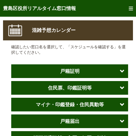
トップページへ
豊島区役所リアルタイム窓口情報
ご利用方法
混雑予想カレンダー
事前予約
確認したい窓口名を選択して、「スケジュールを確認する」を選
予約状況確認
択してください。
リアルタイム
窓口混雑状況
戸籍証明
リアルタイム
交付状況確認
住民票、印鑑証明等
メール通知登録
混雑予想カレンダー
マイナ・印鑑登録・住民異動等
戸籍届出