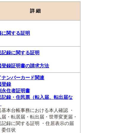
詳 細
籍に関する証明
民記録に関する証明
鑑登録証明書の請求方法
イナンバーカード関連
鑑登録
別永住者証明書
民記録・住民票（転入届、転出届な
）
民基本台帳事務における本人確認 ・
入届・転居届・転出届・世帯変更届・
民記録に関する証明 ・住居表示の届
・委任状