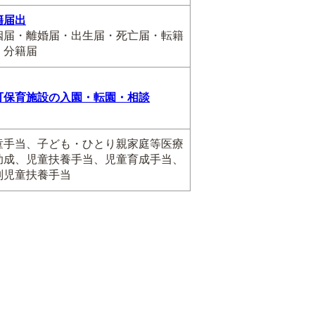
籍届出
姻届・離婚届・出生届・死亡届・転籍
・分籍届
可保育施設の入園・転園・相談
童手当、子ども・ひとり親家庭等医療
助成、児童扶養手当、児童育成手当、
別児童扶養手当