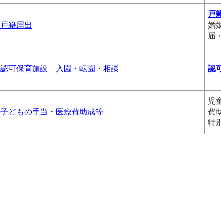
戸
戸籍届出
婚
届
認可保育施設 入園・転園・相談
認
児
子どもの手当・医療費助成等
費
特