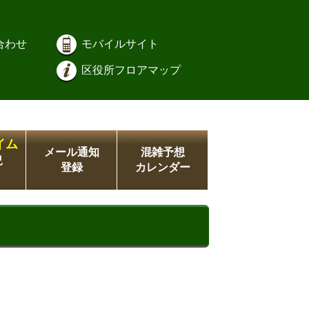
合わせ
モバイルサイト
区役所フロアマップ
イム
メール通知
混雑予想
況
登録
カレンダー