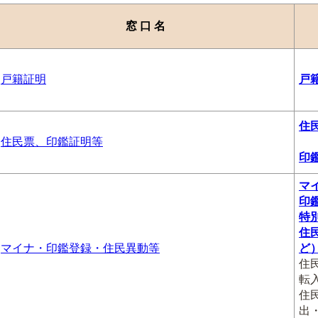
窓 口 名
戸籍証明
戸
住
住民票、印鑑証明等
印
マ
印
特
住
マイナ・印鑑登録・住民異動等
ど
住
転
住
出