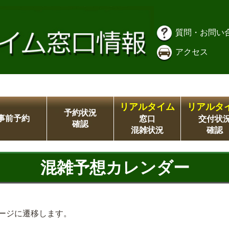
質問・お問い
アクセス
リアルタイム
リアルタ
予約状況
事前予約
窓口
交付状
確認
混雑状況
確認
混雑予想カレンダー
ージに遷移します。