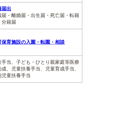
籍届出
姻届・離婚届・出生届・死亡届・転籍
・分籍届
可保育施設の入園・転園・相談
童手当、子ども・ひとり親家庭等医療
助成、児童扶養手当、児童育成手当、
別児童扶養手当