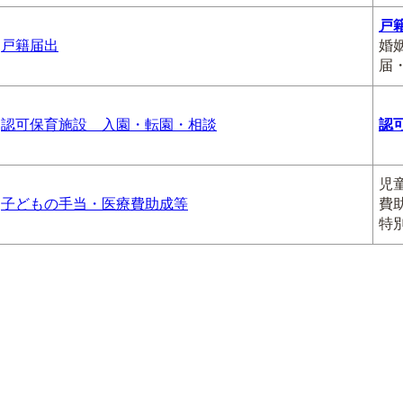
戸
戸籍届出
婚
届
認可保育施設 入園・転園・相談
認
児
子どもの手当・医療費助成等
費
特