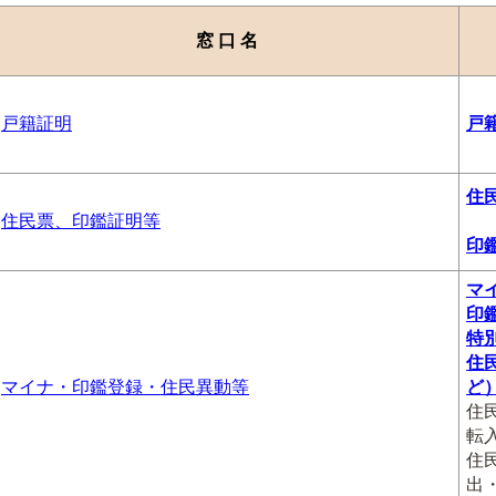
窓 口 名
戸籍証明
戸
住
住民票、印鑑証明等
印
マ
印
特
住
マイナ・印鑑登録・住民異動等
ど
住
転
住
出