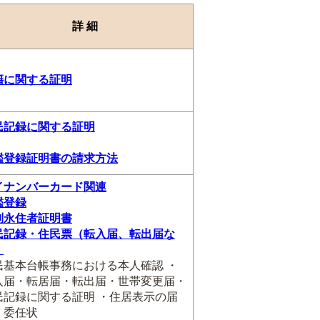
詳 細
籍に関する証明
民記録に関する証明
鑑登録証明書の請求方法
イナンバーカード関連
鑑登録
別永住者証明書
民記録・住民票（転入届、転出届な
）
民基本台帳事務における本人確認 ・
入届・転居届・転出届・世帯変更届・
民記録に関する証明 ・住居表示の届
・委任状