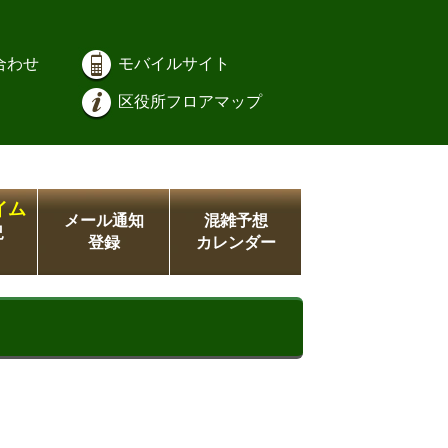
合わせ
モバイルサイト
区役所フロアマップ
イム
メール通知
混雑予想
況
登録
カレンダー