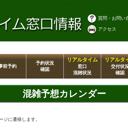
質問・お問い
アクセス
リアルタイム
リアルタ
予約状況
事前予約
窓口
交付状
確認
混雑状況
確認
混雑予想カレンダー
ージに遷移します。