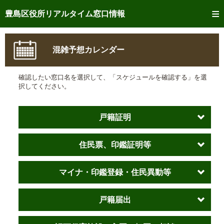
トップページへ
豊島区役所リアルタイム窓口情報
ご利用方法
混雑予想カレンダー
事前予約
確認したい窓口名を選択して、「スケジュールを確認する」を選
予約状況確認
択してください。
リアルタイム
窓口混雑状況
戸籍証明
リアルタイム
交付状況確認
住民票、印鑑証明等
メール通知登録
混雑予想カレンダー
マイナ・印鑑登録・住民異動等
戸籍届出