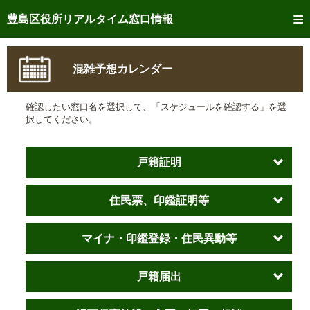
トップページへ
豊島区役所リアルタイム窓口情報
ご利用方法
混雑予想カレンダー
事前予約
確認したい窓口名を選択して、「スケジュールを確認する」を選
予約状況確認
択してください。
リアルタイム
窓口混雑状況
戸籍証明
リアルタイム
交付状況確認
住民票、印鑑証明等
メール通知登録
混雑予想カレンダー
マイナ・印鑑登録・住民異動等
戸籍届出