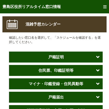
トップページへ
豊島区役所リアルタイム窓口情報
ご利用方法
混雑予想カレンダー
事前予約
確認したい窓口名を選択して、「スケジュールを確認する」を選
予約状況確認
択してください。
リアルタイム
窓口混雑状況
戸籍証明
リアルタイム
交付状況確認
住民票、印鑑証明等
メール通知登録
混雑予想カレンダー
マイナ・印鑑登録・住民異動等
戸籍届出