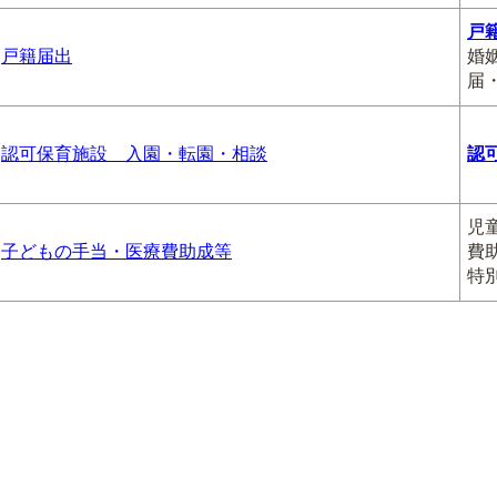
戸
戸籍届出
婚
届
認可保育施設 入園・転園・相談
認
児
子どもの手当・医療費助成等
費
特