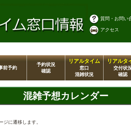
質問・お問い
アクセス
リアルタイム
リアルタ
予約状況
事前予約
窓口
交付状
確認
混雑状況
確認
混雑予想カレンダー
ージに遷移します。