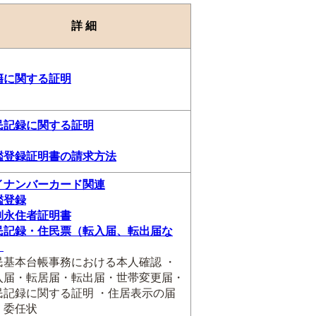
詳 細
籍に関する証明
民記録に関する証明
鑑登録証明書の請求方法
イナンバーカード関連
鑑登録
別永住者証明書
民記録・住民票（転入届、転出届な
）
民基本台帳事務における本人確認 ・
入届・転居届・転出届・世帯変更届・
民記録に関する証明 ・住居表示の届
・委任状