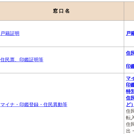
窓 口 名
戸籍証明
戸
住
住民票、印鑑証明等
印
マ
印
特
住
マイナ・印鑑登録・住民異動等
ど
住
転
住
出