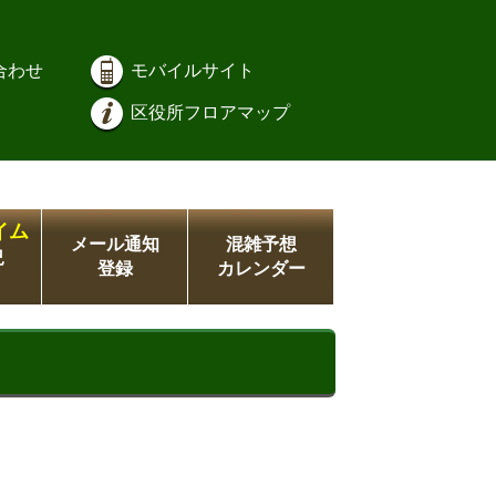
合わせ
モバイルサイト
区役所フロアマップ
イム
メール通知
混雑予想
況
登録
カレンダー