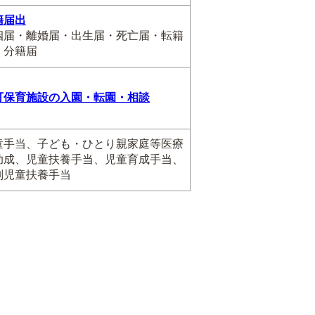
籍届出
姻届・離婚届・出生届・死亡届・転籍
・分籍届
可保育施設の入園・転園・相談
童手当、子ども・ひとり親家庭等医療
助成、児童扶養手当、児童育成手当、
別児童扶養手当