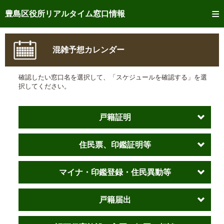
トップページへ
豊島区役所リアルタイム窓口情報
ご利用方法
混雑予想カレンダー
事前予約
確認したい窓口名を選択して、「スケジュールを確認する」を選
予約状況確認
択してください。
リアルタイム
窓口混雑状況
戸籍証明
リアルタイム
交付状況確認
住民票、印鑑証明等
メール通知登録
混雑予想カレンダー
マイナ・印鑑登録・住民異動等
戸籍届出