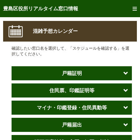
トップページへ
豊島区役所リアルタイム窓口情報
ご利用方法
混雑予想カレンダー
事前予約
確認したい窓口名を選択して、「スケジュールを確認する」を選
予約状況確認
択してください。
リアルタイム
窓口混雑状況
戸籍証明
リアルタイム
交付状況確認
住民票、印鑑証明等
メール通知登録
混雑予想カレンダー
マイナ・印鑑登録・住民異動等
戸籍届出