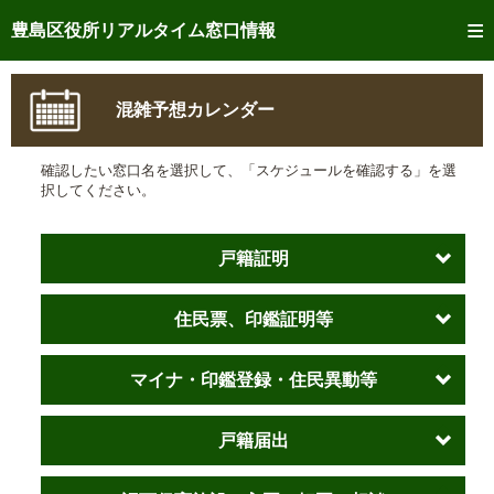
トップページへ
豊島区役所リアルタイム窓口情報
ご利用方法
混雑予想カレンダー
事前予約
確認したい窓口名を選択して、「スケジュールを確認する」を選
予約状況確認
択してください。
リアルタイム
窓口混雑状況
戸籍証明
リアルタイム
交付状況確認
住民票、印鑑証明等
メール通知登録
混雑予想カレンダー
マイナ・印鑑登録・住民異動等
戸籍届出