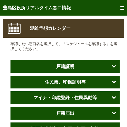
トップページへ
豊島区役所リアルタイム窓口情報
ご利用方法
混雑予想カレンダー
事前予約
確認したい窓口名を選択して、「スケジュールを確認する」を選
予約状況確認
択してください。
リアルタイム
窓口混雑状況
戸籍証明
リアルタイム
交付状況確認
住民票、印鑑証明等
メール通知登録
混雑予想カレンダー
マイナ・印鑑登録・住民異動等
戸籍届出