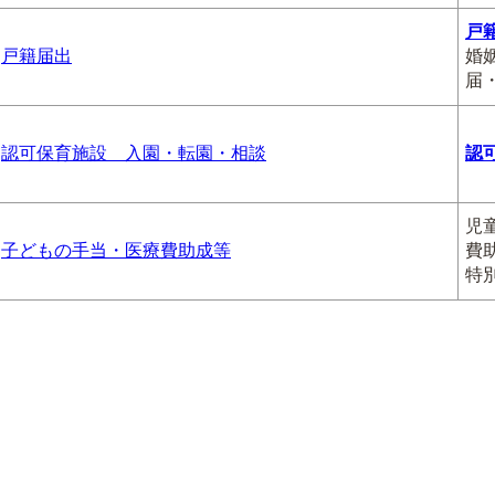
戸
戸籍届出
婚
届
認可保育施設 入園・転園・相談
認
児
子どもの手当・医療費助成等
費
特