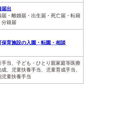
籍届出
姻届・離婚届・出生届・死亡届・転籍
・分籍届
可保育施設の入園・転園・相談
童手当、子ども・ひとり親家庭等医療
助成、児童扶養手当、児童育成手当、
別児童扶養手当