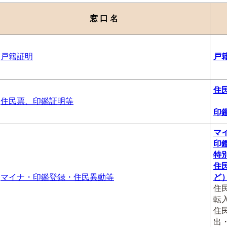
窓 口 名
戸籍証明
戸
住
住民票、印鑑証明等
印
マ
印
特
住
マイナ・印鑑登録・住民異動等
ど
住
転
住
出