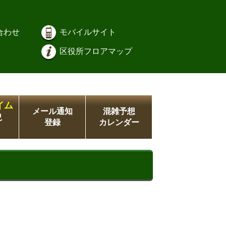
合わせ
モバイルサイト
区役所フロアマップ
イム
メール通知
混雑予想
況
登録
カレンダー