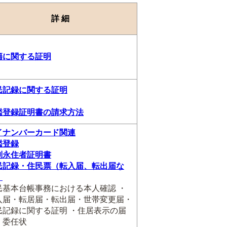
詳 細
籍に関する証明
民記録に関する証明
鑑登録証明書の請求方法
イナンバーカード関連
鑑登録
別永住者証明書
民記録・住民票（転入届、転出届な
）
民基本台帳事務における本人確認 ・
入届・転居届・転出届・世帯変更届・
民記録に関する証明 ・住居表示の届
・委任状