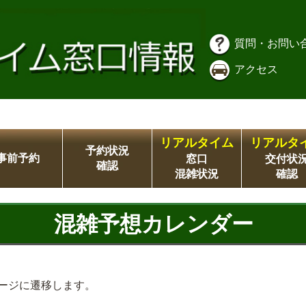
質問・お問い
アクセス
リアルタイム
リアルタ
予約状況
事前予約
窓口
交付状
確認
混雑状況
確認
混雑予想カレンダー
ージに遷移します。