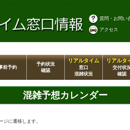
質問・お問い
アクセス
リアルタイム
リアルタ
予約状況
事前予約
窓口
交付状
確認
混雑状況
確認
混雑予想カレンダー
ージに遷移します。