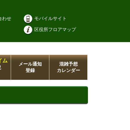
合わせ
モバイルサイト
区役所フロアマップ
イム
メール通知
混雑予想
況
登録
カレンダー