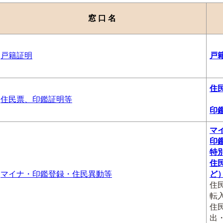
窓 口 名
戸籍証明
戸
住
住民票、印鑑証明等
印
マ
印
特
住
マイナ・印鑑登録・住民異動等
ど
住
転
住
出