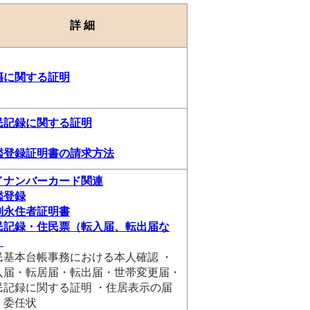
詳 細
籍に関する証明
民記録に関する証明
鑑登録証明書の請求方法
イナンバーカード関連
鑑登録
別永住者証明書
民記録・住民票（転入届、転出届な
）
民基本台帳事務における本人確認 ・
入届・転居届・転出届・世帯変更届・
民記録に関する証明 ・住居表示の届
・委任状