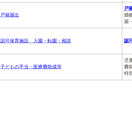
戸
戸籍届出
婚
届
認可保育施設 入園・転園・相談
認
児
子どもの手当・医療費助成等
費
特