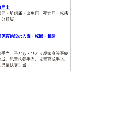
籍届出
姻届・離婚届・出生届・死亡届・転籍
・分籍届
可保育施設の入園・転園・相談
童手当、子ども・ひとり親家庭等医療
助成、児童扶養手当、児童育成手当、
別児童扶養手当